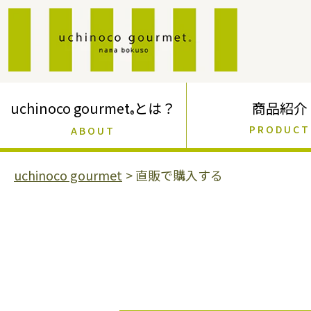
コ
ン
テ
ン
ツ
に
ス
uchinoco gourmet
とは？
商品紹介
キ
®
ッ
PRODUCT
ABOUT
プ
す
uchinoco gourmet
>
直販で購入する
る