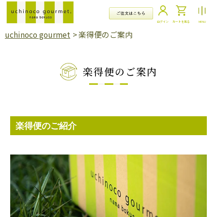
コ
ン
テ
ログイン
カートを見る
MENU
ン
uchinoco gourmet
>
楽得便のご案内
ツ
に
ス
キ
楽得便のご案内
ッ
プ
す
る
楽得便のご紹介