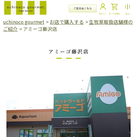
コ
ン
テ
ログイン
カートを見る
MENU
ン
uchinoco gourmet
>
お店で購入する
>
生牧草取扱店舗様の
ツ
ご紹介
>
アミーゴ藤沢店
に
ス
キ
ッ
アミーゴ藤沢店
プ
す
る