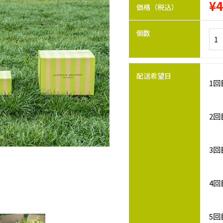
¥4
価格（税込）
通
常
個数
価
格
配送希望日
1回
2回
3回
4回
5回