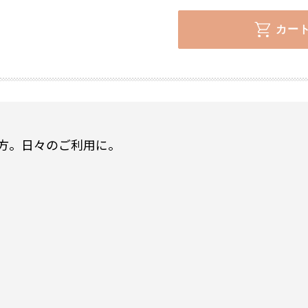
カー
カ
ー
ト
に
商
方。日々のご利用に。
品
を
追
加
す
る