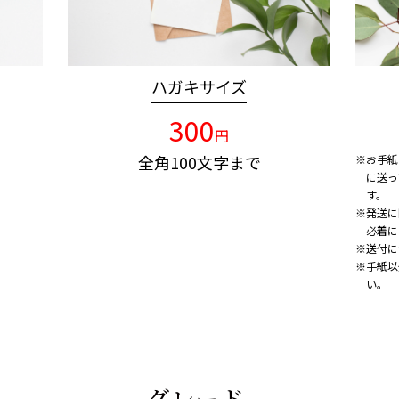
ハガキサイズ
300
円
全角100文字まで
※お手紙
に送っ
す。
※発送に
必着に
※送付に
※手紙以
い。
グレード