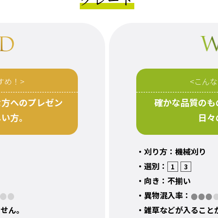
すめ！>
<こん
な方へのプレゼン
確かな品質のも
しい方。
日々
・刈り方：機械刈り
・選別：
1
3
・向き：不揃い
・異物混入率：
ません。
・雑草などが入ること