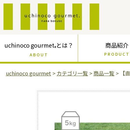
コ
ン
テ
ン
ツ
に
ス
uchinoco gourmet
とは？
商品紹介
キ
®
ッ
PRODUCT
ABOUT
プ
す
uchinoco gourmet
>
カテゴリ一覧
>
商品一覧
>
【直
る