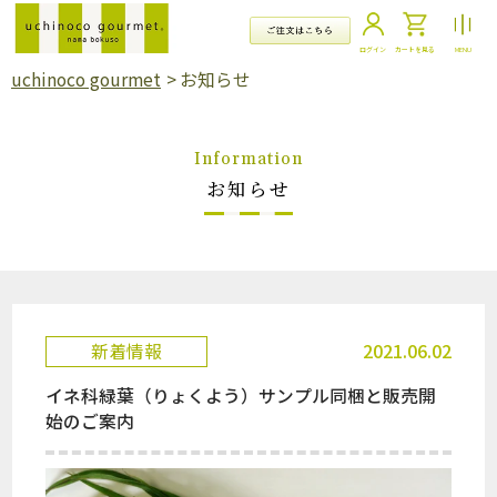
コ
ン
テ
ログイン
カートを見る
MENU
ン
uchinoco gourmet
>
お知らせ
ツ
に
ス
キ
Information
ッ
お知らせ
プ
す
る
2021.06.02
新着情報
イネ科緑葉（りょくよう）サンプル同梱と販売開
始のご案内